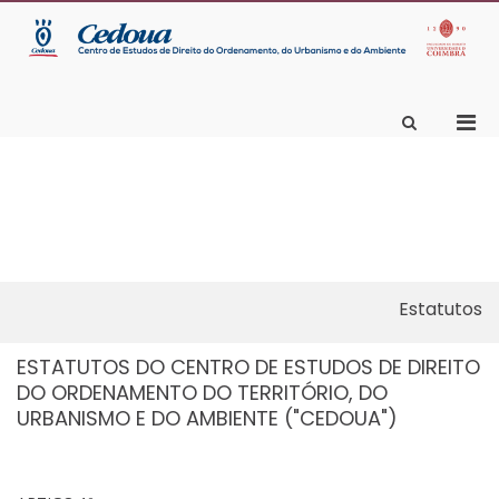
C
Ma
C
sit
E
Wo
Pri
Show
D
Search
Men
O
Form
for
d
Mobi
e
Skip
Estatutos
to
content
ESTATUTOS DO CENTRO DE ESTUDOS DE DIREITO
DO ORDENAMENTO DO TERRITÓRIO, DO
URBANISMO E DO AMBIENTE ("CEDOUA")